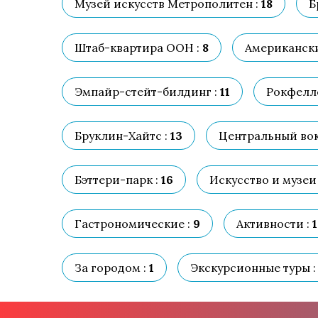
Музей искусств Метрополитен :
18
Б
Штаб-квартира ООН :
8
Американски
Эмпайр-стейт-билдинг :
11
Рокфелле
Бруклин-Хайтс :
13
Центральный вок
Бэттери-парк :
16
Искусство и музеи 
Гастрономические :
9
Активности :
1
За городом :
1
Экскурсионные туры :