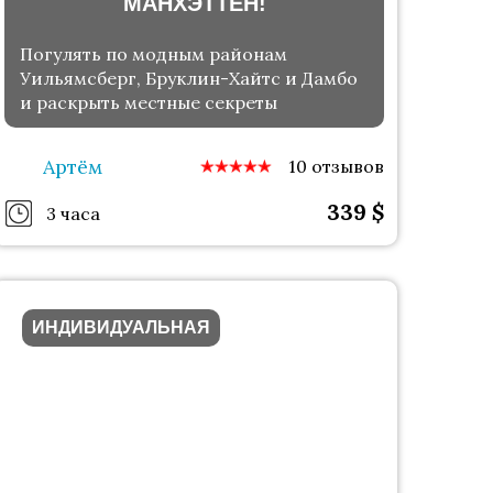
МАНХЭТТЕН!
Погулять по модным районам
Уильямсберг, Бруклин-Хайтс и Дамбо
и раскрыть местные секреты
Артём
10 отзывов
339
$
3 часа
ИНДИВИДУАЛЬНАЯ