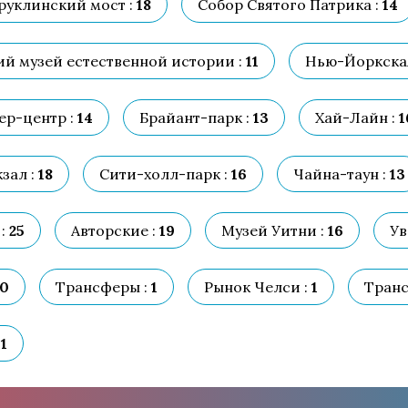
руклинский мост :
18
Собор Святого Патрика :
14
й музей естественной истории :
11
Нью-Йоркская
р-центр :
14
Брайант-парк :
13
Хай-Лайн :
1
зал :
18
Сити-холл-парк :
16
Чайна-таун :
13
:
25
Авторские :
19
Музей Уитни :
16
Ув
0
Трансферы :
1
Рынок Челси :
1
Транс
1