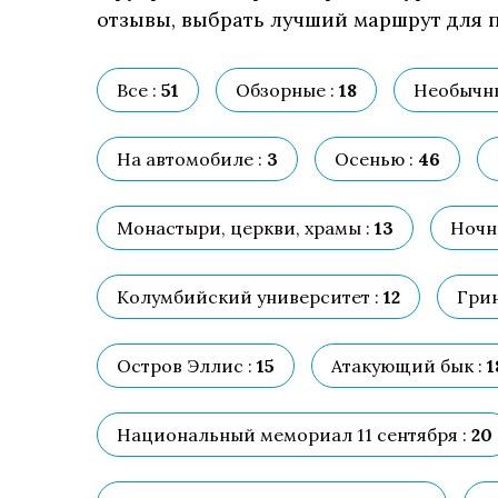
отзывы, выбрать лучший маршрут для п
Все :
51
Обзорные :
18
Необычны
На автомобиле :
3
Осенью :
46
Монастыри, церкви, храмы :
13
Ночн
Колумбийский университет :
12
Гри
Остров Эллис :
15
Атакующий бык :
1
Национальный мемориал 11 сентября :
20