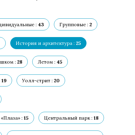
дивидуальные :
43
Групповые :
2
9
История и архитектура :
25
шком :
28
Летом :
45
:
19
Уолл-стрит :
20
«Плаза» :
15
Центральный парк :
18