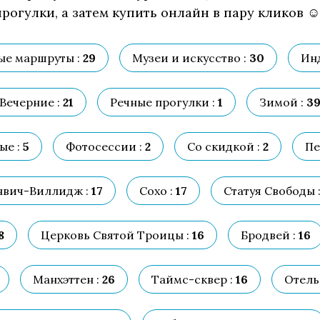
рогулки, а затем купить онлайн в пару кликов ☺
е маршруты :
29
Музеи и искусство :
30
Ин
Вечерние :
21
Речные прогулки :
1
Зимой :
3
ые :
5
Фотосессии :
2
Со скидкой :
2
Пе
нвич-Виллидж :
17
Сохо :
17
Статуя Свободы 
8
Церковь Cвятой Троицы :
16
Бродвей :
16
Манхэттен :
26
Таймс-сквер :
16
Отель 