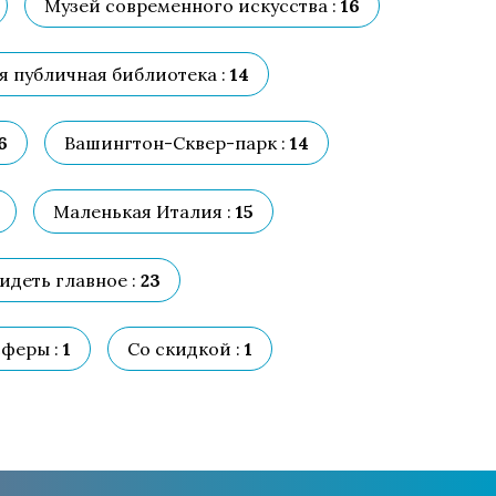
Музей современного искусства :
16
 публичная библиотека :
14
6
Вашингтон-Сквер-парк :
14
Маленькая Италия :
15
идеть главное :
23
феры :
1
Со скидкой :
1