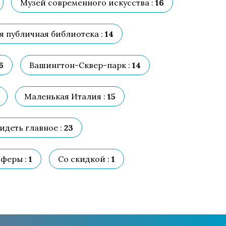
Музей современного искусства :
16
 публичная библиотека :
14
6
Вашингтон-Сквер-парк :
14
Маленькая Италия :
15
идеть главное :
23
феры :
1
Со скидкой :
1