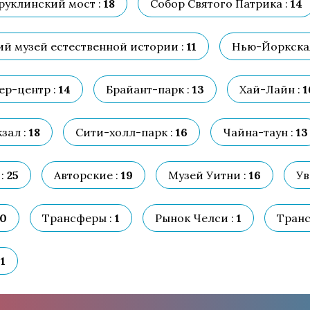
руклинский мост :
18
Собор Святого Патрика :
14
й музей естественной истории :
11
Нью-Йоркская
р-центр :
14
Брайант-парк :
13
Хай-Лайн :
1
зал :
18
Сити-холл-парк :
16
Чайна-таун :
13
:
25
Авторские :
19
Музей Уитни :
16
Ув
0
Трансферы :
1
Рынок Челси :
1
Транс
1