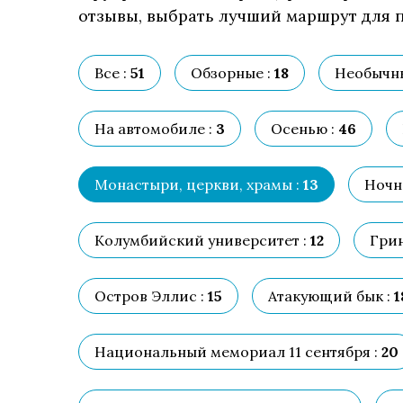
отзывы, выбрать лучший маршрут для п
Все :
51
Обзорные :
18
Необычны
На автомобиле :
3
Осенью :
46
Монастыри, церкви, храмы :
13
Ночн
Колумбийский университет :
12
Гри
Остров Эллис :
15
Атакующий бык :
1
Национальный мемориал 11 сентября :
20