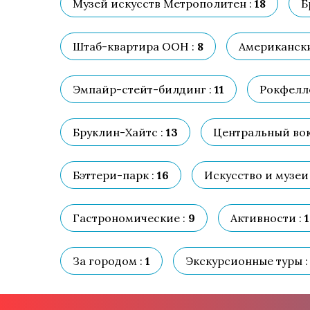
Музей искусств Метрополитен :
18
Б
Штаб-квартира ООН :
8
Американски
Эмпайр-стейт-билдинг :
11
Рокфелле
Бруклин-Хайтс :
13
Центральный вок
Бэттери-парк :
16
Искусство и музеи 
Гастрономические :
9
Активности :
1
За городом :
1
Экскурсионные туры :