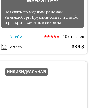
МАНХЭТТЕН!
Погулять по модным районам
Уильямсберг, Бруклин-Хайтс и Дамбо
и раскрыть местные секреты
Артём
10 отзывов
339
$
3 часа
ИНДИВИДУАЛЬНАЯ