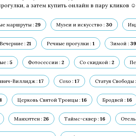
рогулки, а затем купить онлайн в пару кликов ☺
е маршруты :
29
Музеи и искусство :
30
Ин
Вечерние :
21
Речные прогулки :
1
Зимой :
3
ые :
5
Фотосессии :
2
Со скидкой :
2
Пе
нвич-Виллидж :
17
Сохо :
17
Статуя Свободы 
8
Церковь Cвятой Троицы :
16
Бродвей :
16
Манхэттен :
26
Таймс-сквер :
16
Отель 