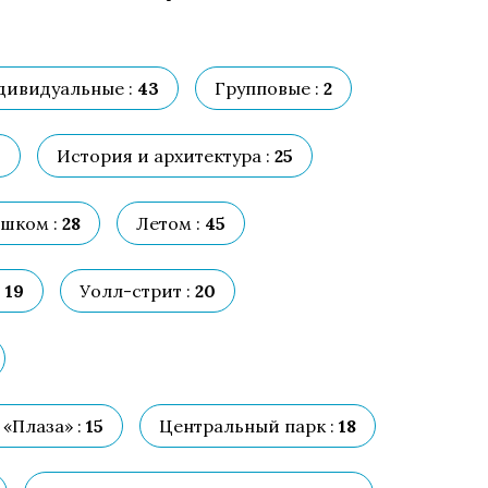
дивидуальные :
43
Групповые :
2
9
История и архитектура :
25
шком :
28
Летом :
45
:
19
Уолл-стрит :
20
«Плаза» :
15
Центральный парк :
18