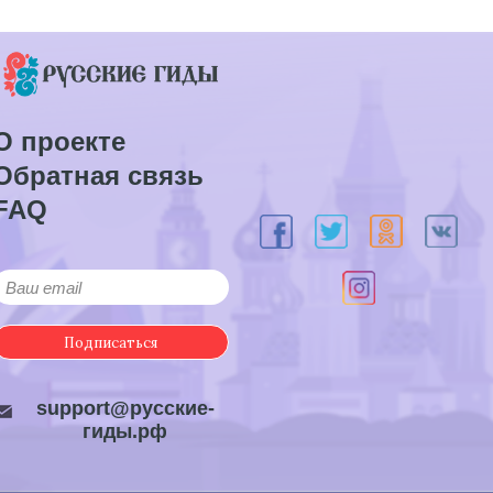
О проекте
Обратная связь
FAQ
Подписаться
support@русские-
гиды.рф