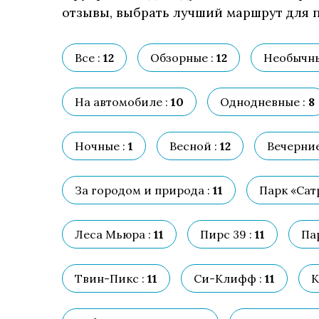
отзывы, выбрать лучший маршрут для п
Все :
12
Обзорные :
12
Необычны
На автомобиле :
10
Однодневные :
8
Ночные :
1
Весной :
12
Вечерние
За городом и природа :
11
Парк «Сатр
Леса Мьюра :
11
Пирс 39 :
11
Па
Твин-Пикс :
11
Си-Клифф :
11
К