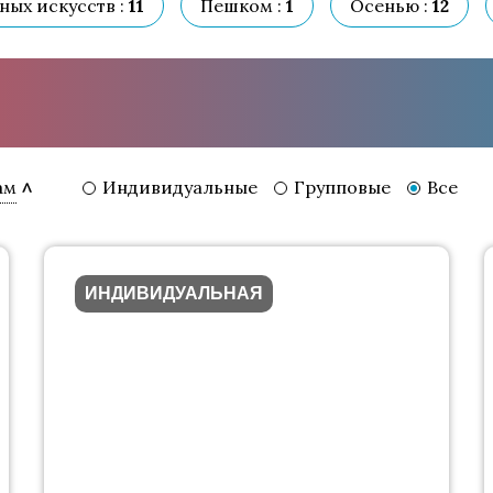
ых искусств :
11
Пешком :
1
Осенью :
12
Индивидуальные
Групповые
Все
ам
ИНДИВИДУАЛЬНАЯ