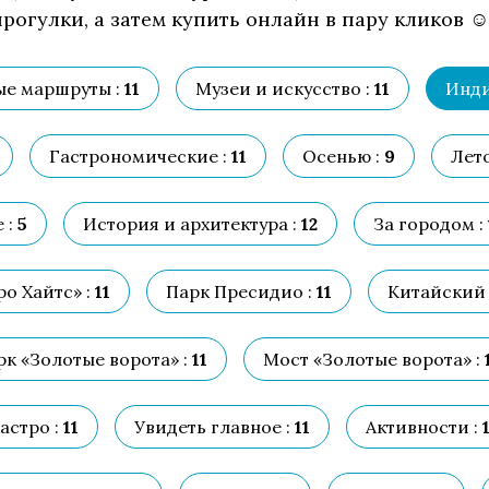
рогулки, а затем купить онлайн в пару кликов ☺
е маршруты :
11
Музеи и искусство :
11
Инди
Гастрономические :
11
Осенью :
9
Лето
 :
5
История и архитектура :
12
За городом :
о Хайтс» :
11
Парк Пресидио :
11
Китайский 
рк «Золотые ворота» :
11
Мост «Золотые ворота» :
астро :
11
Увидеть главное :
11
Активности :
1