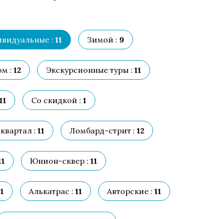
видуальные :
11
Зимой :
9
м :
12
Экскурсионные туры :
11
11
Со скидкой :
1
квартал :
11
Ломбард-стрит :
12
11
Юнион-сквер :
11
1
Алькатрас :
11
Авторские :
11