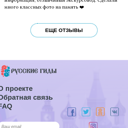
информация, отзывчивый экскурсовод. Сделали
много классных фото на память ❤️
ЕЩЕ ОТЗЫВЫ
О проекте
Обратная связь
FAQ