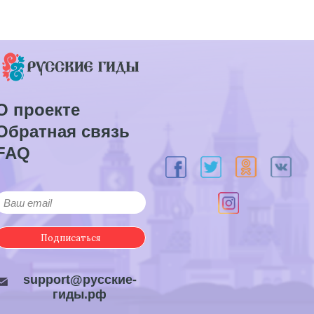
О проекте
Обратная связь
FAQ
Подписаться
support@русские-
гиды.рф