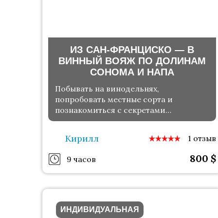
ИЗ САН-ФРАНЦИСКО — В
ВИННЫЙ ВОЯЖ ПО ДОЛИНАМ
СОНОМА И НАПА
Побывать на винодельнях,
попробовать местные сорта и
познакомиться с секретами
производства (18+)
Кирилл
1 отзыв
800
$
9 часов
ИНДИВИДУАЛЬНАЯ