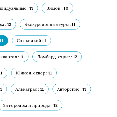
видуальные :
11
Зимой :
10
м :
12
Экскурсионные туры :
11
11
Со скидкой :
1
квартал :
11
Ломбард-стрит :
12
11
Юнион-сквер :
11
1
Алькатрас :
11
Авторские :
11
За городом и природа :
12