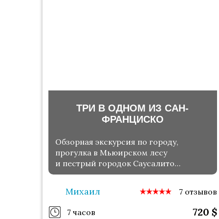
ТРИ В ОДНОМ ИЗ САН-
ФРАНЦИСКО
Обзорная экскурсия по городу,
прогулка в Мьюирском лесу
и пестрый городок Саусалито
на берегу океана
Михаил
7 отзывов
720
$
7 часов