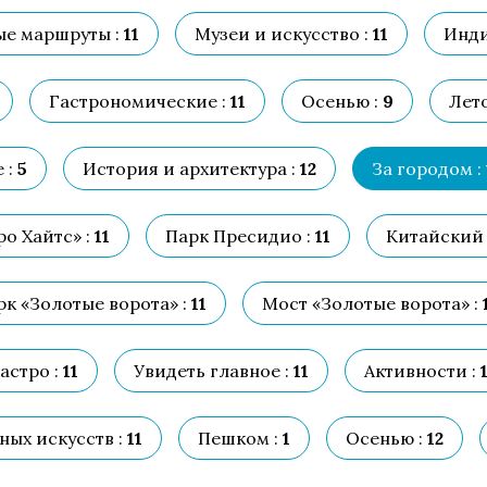
е маршруты :
11
Музеи и искусство :
11
Инди
Гастрономические :
11
Осенью :
9
Лето
 :
5
История и архитектура :
12
За городом :
о Хайтс» :
11
Парк Пресидио :
11
Китайский 
рк «Золотые ворота» :
11
Мост «Золотые ворота» :
астро :
11
Увидеть главное :
11
Активности :
1
ых искусств :
11
Пешком :
1
Осенью :
12