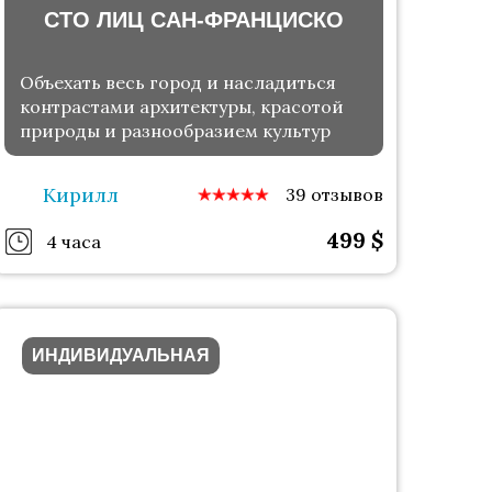
СТО ЛИЦ САН-ФРАНЦИСКО
Объехать весь город и насладиться
контрастами архитектуры, красотой
природы и разнообразием культур
Кирилл
39 отзывов
499
$
4 часа
ИНДИВИДУАЛЬНАЯ