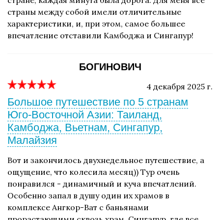
стране, каждая минута была дорога. Для меня все
страны между собой имели отличительные
характеристики, и, при этом, самое большее
впечатление отставили Камбоджа и Сингапур!
БОГИНОВИЧ
4 декабря 2025 г.
Большое путешествие по 5 странам
Юго-Восточной Азии: Таиланд,
Камбоджа, Вьетнам, Сингапур,
Малайзия
Вот и закончилось двухнедельное путешествие, а
ощущение, что колесила месяц)) Тур очень
понравился - динамичный и куча впечатлений.
Особенно запал в душу один их храмов в
комплексе Ангкор-Ват с баньянами
прорастающими сквозь храм. Сингапур, где все