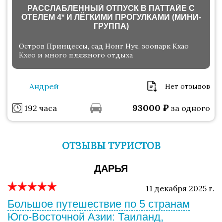
РАССЛАБЛЕННЫЙ ОТПУСК В ПАТТАЙЕ С
ОТЕЛЕМ 4* И ЛЁГКИМИ ПРОГУЛКАМИ (МИНИ-
ГРУППА)
Остров Принцессы, сад Нонг Нуч, зоопарк Кхао
Кхео и много пляжного отдыха
Андрей
Нет отзывов
93000
₽
192 часа
за одного
ОТЗЫВЫ ТУРИСТОВ
ДАРЬЯ
11 декабря 2025 г.
Большое путешествие по 5 странам
Юго-Восточной Азии: Таиланд,