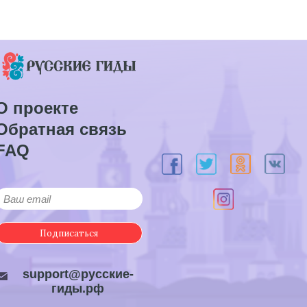
О проекте
Обратная связь
FAQ
Подписаться
support@русские-
гиды.рф