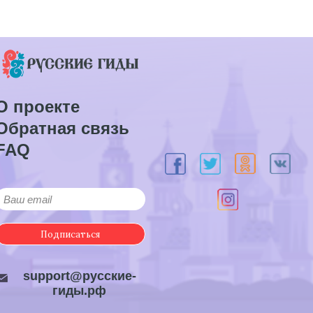
О проекте
Обратная связь
FAQ
Подписаться
support@русские-
гиды.рф