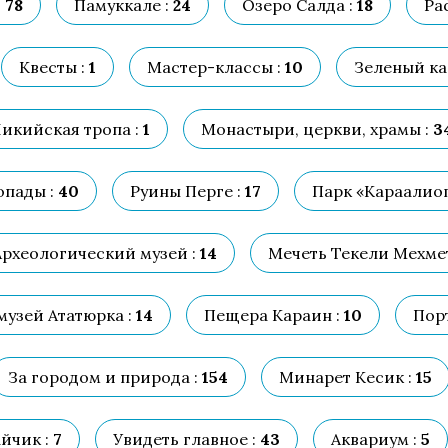
:
78
Памуккале :
24
Озеро Салда :
18
Ра
Квесты :
1
Мастер-классы :
10
Зеленый ка
икийская тропа :
1
Монастыри, церкви, храмы :
3
пады :
40
Руины Перге :
17
Парк «Караалиог
Археологический музей :
14
Мечеть Текели Мехме
узей Ататюрка :
14
Пещера Караин :
10
Порт
За городом и природа :
154
Минарет Кесик :
15
йчик :
7
Увидеть главное :
43
Аквариум :
5