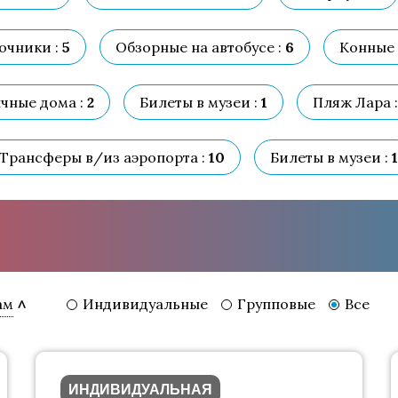
очники :
5
Обзорные на автобусе :
6
Конные 
чные дома :
2
Билеты в музеи :
1
Пляж Лара :
Трансферы в/из аэропорта :
10
Билеты в музеи :
1
Индивидуальные
Групповые
Все
ам
ИНДИВИДУАЛЬНАЯ