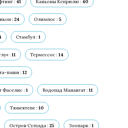
фтинг :
41
Каньоны Кепрюлю :
40
ньон :
24
Олимпос :
5
4
Стамбул :
1
лу» :
11
Термессос :
14
та-паши :
12
 Фаселис :
1
Водопад Манавгат :
11
Тюнектепе :
10
Остров Сулуада :
25
Зоопарк :
1