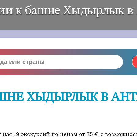
ии к башне Хыдырлык в
ШНЕ ХЫДЫРЛЫК В АНТ
 нас 19 экскурсий по ценам от 35 € с возможнос