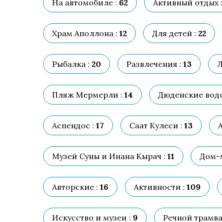
На автомобиле :
62
Активный отдых 
Храм Аполлона :
12
Для детей :
22
Рыбалка :
20
Развлечения :
13
Л
Пляж Мермерли :
14
Дюденские водо
Аспендос :
17
Саат Кулеси :
13
Музей Суны и Инана Кырач :
11
Дом-м
Авторские :
16
Активности :
109
Искусство и музеи :
9
Речной трамва