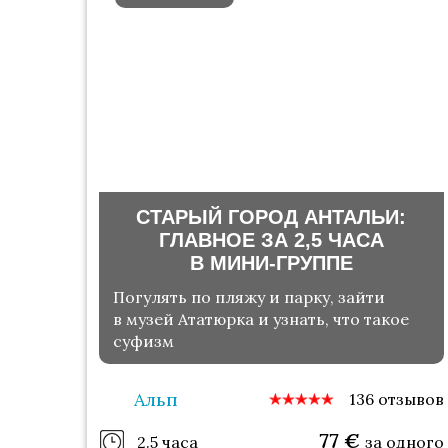
СТАРЫЙ ГОРОД АНТАЛЬИ:
ГЛАВНОЕ ЗА 2,5 ЧАСА
В МИНИ-ГРУППЕ
Погулять по пляжу и парку, зайти
в музей Ататюрка и узнать, что такое
суфизм
Альп
136 отзывов
77
€
2.5 часа
за одного