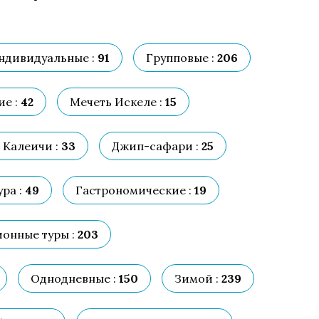
ндивидуальные :
91
Групповые :
206
е :
42
Мечеть Искеле :
15
 Калеичи :
33
Джип-сафари :
25
ра :
49
Гастрономические :
19
онные туры :
203
Однодневные :
150
Зимой :
239