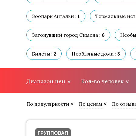
Зоопарк Антальи :
1
Термальные ист
Затонувший город Симена :
6
Необы
Билеты :
2
Необычные дома :
3
Диапазон цен
Кол-во человек
По популярности
По ценам
По отзыв
ГРУППОВАЯ