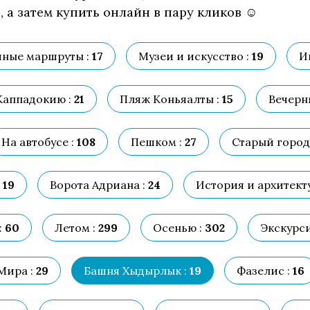
 а затем купить онлайн в пару кликов ☺
ные маршруты :
17
Музеи и искусство :
19
И
Каппадокию :
21
Пляж Коньяалты :
15
Вечерни
На автобусе :
108
Пешком :
27
Старый город
19
Ворота Адриана :
24
История и архитекту
:
60
Летом :
299
Осенью :
302
Экскурси
Мира :
29
Башня Хыдырлык :
19
Фазелис :
16