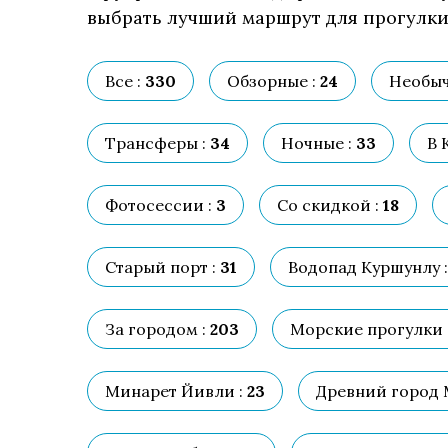
выбрать лучший маршрут для прогулки,
Все :
330
Обзорные :
24
Необыч
Трансферы :
34
Ночные :
33
В 
Фотосессии :
3
Со скидкой :
18
Старый порт :
31
Водопад Куршунлу :
За городом :
203
Морские прогулки 
Минарет Йивли :
23
Древний город 