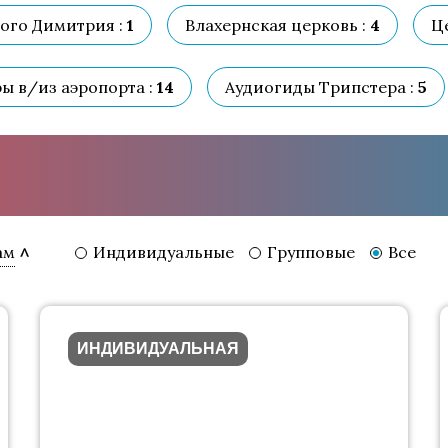
ого Димитрия :
1
Влахернская церковь :
4
Ц
ы в/из аэропорта :
14
Аудиогиды Трипстера :
5
Индивидуальные
Групповые
Все
ам
ИНДИВИДУАЛЬНАЯ