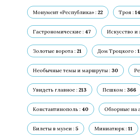
Монумент «Республика» :
22
Троя :
1
Гастрономические :
47
Искусство и 
Золотые ворота :
21
Дом Троцкого :
1
Необычные темы и маршруты :
30
Ре
Увидеть главное :
213
Пешком :
366
Константинополь :
40
Обзорные на а
Билеты в музеи :
5
Миниатюрк :
11