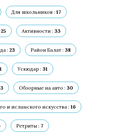
Для школьников :
17
25
Активности :
33
да :
23
Район Балат :
38
1
Ускюдар :
31
13
Обзорные на авто :
30
го и исламского искусства :
16
6
Ретриты :
7