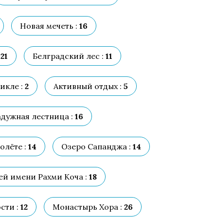
Новая мечеть :
16
21
Белградский лес :
11
икле :
2
Активный отдых :
5
адужная лестница :
16
олёте :
14
Озеро Сапанджа :
14
ей имени Рахми Коча :
18
сти :
12
Монастырь Хора :
26