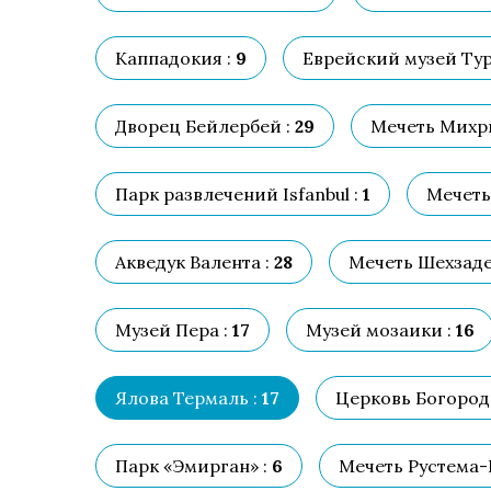
Каппадокия :
9
Еврейский музей Тур
Дворец Бейлербей :
29
Мечеть Михри
Парк развлечений Isfanbul :
1
Мечеть
Акведук Валента :
28
Мечеть Шехзаде
Музей Пера :
17
Музей мозаики :
16
Ялова Термаль :
17
Церковь Богород
Парк «Эмирган» :
6
Мечеть Рустема-