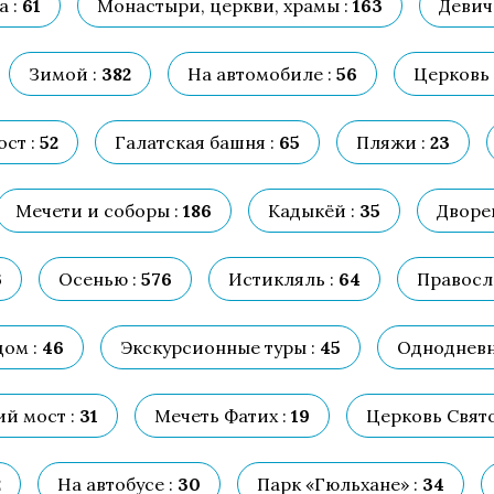
 :
61
Монастыри, церкви, храмы :
163
Девич
Зимой :
382
На автомобиле :
56
Церковь 
ст :
52
Галатская башня :
65
Пляжи :
23
Мечети и соборы :
186
Кадыкёй :
35
Дворе
6
Осенью :
576
Истикляль :
64
Правосл
дом :
46
Экскурсионные туры :
45
Однодневн
й мост :
31
Мечеть Фатих :
19
Церковь Свят
2
На автобусе :
30
Парк «Гюльхане» :
34