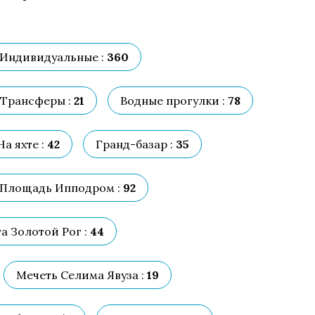
Индивидуальные :
360
Трансферы :
21
Водные прогулки :
78
На яхте :
42
Гранд-базар :
35
Площадь Ипподром :
92
та Золотой Рог :
44
Мечеть Селима Явуза :
19