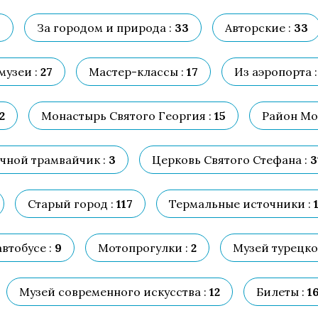
4
За городом и природа :
33
Авторские :
33
музеи :
27
Мастер-классы :
17
Из аэропорта :
2
Монастырь Святого Георгия :
15
Район Мо
чной трамвайчик :
3
Церковь Святого Стефана :
3
Старый город :
117
Термальные источники :
втобусе :
9
Мотопрогулки :
2
Музей турецко
Музей современного искусства :
12
Билеты :
1