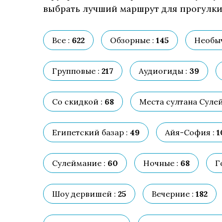
выбрать лучший маршрут для прогулки,
Все :
622
Обзорные :
145
Необы
Групповые :
217
Аудиогиды :
39
Со скидкой :
68
Места султана Суле
Египетский базар :
49
Айя-София :
1
Сулеймание :
60
Ночные :
68
Г
Шоу дервишей :
25
Вечерние :
182