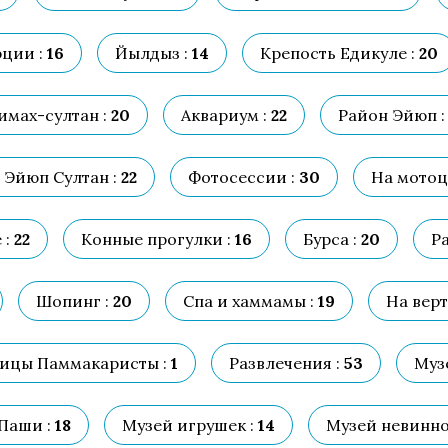
ции :
16
Йылдыз :
14
Крепость Едикуле :
20
мах-султан :
20
Аквариум :
22
Район Эйюп :
 Эйюп Султан :
22
Фотосессии :
30
На мотоц
 :
22
Конные прогулки :
16
Бурса :
20
Р
Шопинг :
20
Спа и хаммамы :
19
На верт
ицы Паммакаристы :
1
Развлечения :
53
Муз
Паши :
18
Музей игрушек :
14
Музей невинно