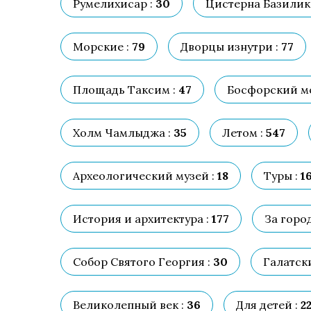
Румелихисар :
30
Цистерна Базилика
Морские :
79
Дворцы изнутри :
77
Площадь Таксим :
47
Босфорский мо
Холм Чамлыджа :
35
Летом :
547
Археологический музей :
18
Туры :
1
История и архитектура :
177
За горо
Собор Святого Георгия :
30
Галатски
Великолепный век :
36
Для детей :
2