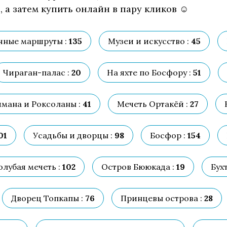
 а затем купить онлайн в пару кликов ☺
чные маршруты :
135
Музеи и искусство :
45
Чираган-палас :
20
На яхте по Босфору :
51
ймана и Роксоланы :
41
Мечеть Ортакёй :
27
01
Усадьбы и дворцы :
98
Босфор :
154
олубая мечеть :
102
Остров Бююкада :
19
Бух
Дворец Топкапы :
76
Принцевы острова :
28