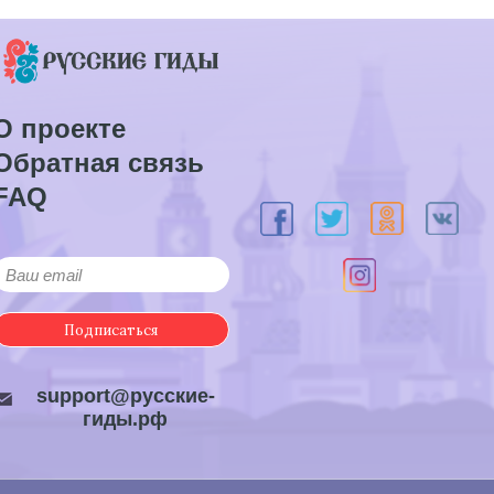
О проекте
Обратная связь
FAQ
Подписаться
support@русские-
гиды.рф