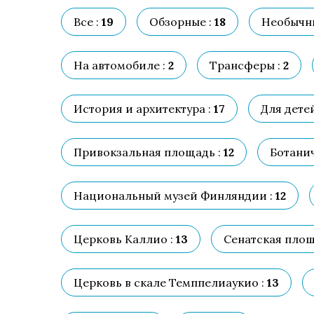
Все :
19
Обзорные :
18
Необычн
На автомобиле :
2
Трансферы :
2
История и архитектура :
17
Для детей
Привокзальная площадь :
12
Ботанич
Национальный музей Финляндии :
12
Церковь Каллио :
13
Сенатская площ
Церковь в скале Темппелиаукио :
13