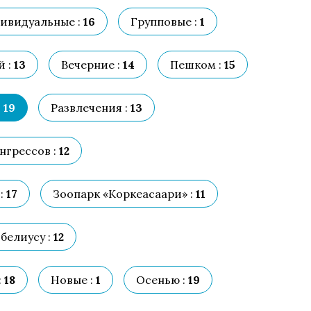
ивидуальные :
16
Групповые :
1
 :
13
Вечерние :
14
Пешком :
15
:
19
Развлечения :
13
нгрессов :
12
:
17
Зоопарк «Коркеасаари» :
11
белиусу :
12
:
18
Новые :
1
Осенью :
19