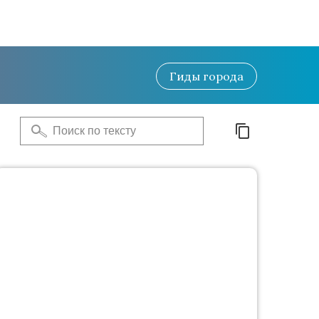
Гиды
города