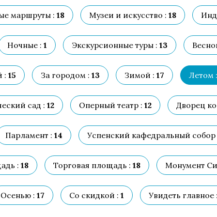
ые маршруты :
18
Музеи и искусство :
18
Инд
Ночные :
1
Экскурсионные туры :
13
Весной
 :
15
За городом :
13
Зимой :
17
Летом 
еский сад :
12
Оперный театр :
12
Дворец ко
Парламент :
14
Успенский кафедральный собор 
адь :
18
Торговая площадь :
18
Монумент Си
Осенью :
17
Со скидкой :
1
Увидеть главное 