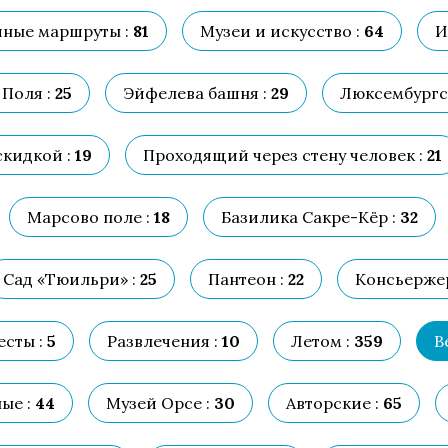
ные маршруты :
81
Музеи и искусство :
64
И
Поля :
25
Эйфелева башня :
29
Люксембургск
скидкой :
19
Проходящий через стену человек :
21
Марсово поле :
18
Базилика Сакре-Кёр :
32
Сад «Тюильри» :
25
Пантеон :
22
Консьержер
есты :
5
Развлечения :
10
Летом :
359
В
ые :
44
Музей Орсе :
30
Авторские :
65