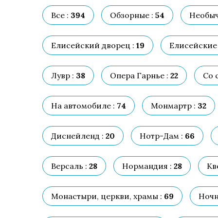
Все :
394
Обзорные :
54
Необыч
Елисейский дворец :
19
Елисейские 
Лувр :
38
Опера Гарнье :
22
Со 
На автомобиле :
74
Монмартр :
32
Диснейленд :
20
Нотр-Дам :
66
Версаль :
28
Нормандия :
28
Кв
Монастыри, церкви, храмы :
69
Ночн