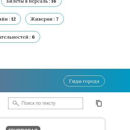
Билеты в Версаль :
16
йи :
12
Живерни :
7
тельностей :
6
Гиды
города