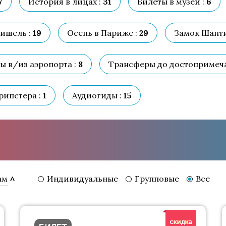
7
История в лицах :
31
Билеты в музеи :
6
ишель :
19
Осень в Париже :
29
Замок Шанти
 в/из аэропорта :
8
Трансферы до достопримеча
ипстера :
1
Аудиогиды :
15
Индивидуальные
Групповые
Все
ам