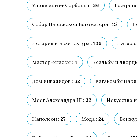
Университет Сорбонна :
36
Гастроно
Собор Парижской Богоматери :
15
П
История и архитектура :
136
На вело
Мастер-классы :
4
Усадьбы и дворцы
Дом инвалидов :
32
Катакомбы Пари
Мост Александра III :
32
Искусство и
Наполеон :
27
Мода :
24
Бонжур