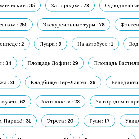
мические :
35
За городом :
78
Однодневные
ешком :
251
Экскурсионные туры :
78
Фонтен
сипеде :
2
Луара :
9
На автобусе :
1
Вод
 :
34
Площадь Дофин :
29
Площадь Бастили
жа :
21
Кладбище Пер-Лашез :
26
Бенедиктин
 музеи :
62
Активности :
28
За городом и при
, Париж! :
31
Этрета :
20
Руан :
17
Увиде