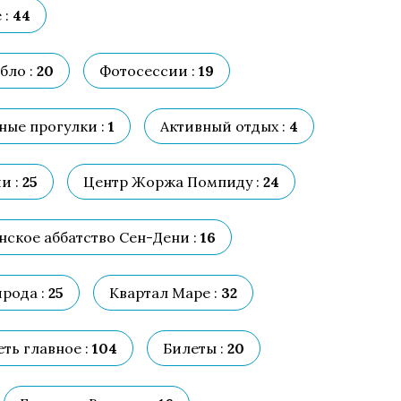
 :
44
бло :
20
Фотосессии :
19
ные прогулки :
1
Активный отдых :
4
и :
25
Центр Жоржа Помпиду :
24
ское аббатство Сен-Дени :
16
рода :
25
Квартал Маре :
32
ть главное :
104
Билеты :
20