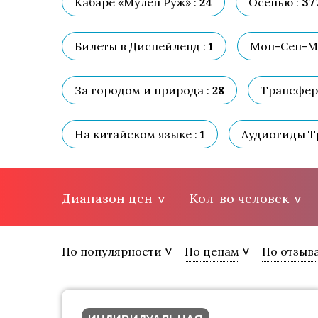
Кабаре «Мулен Руж» :
24
Осенью :
37
Билеты в Диснейленд :
1
Мон-Сен-М
За городом и природа :
28
Трансферы
На китайском языке :
1
Аудиогиды Тр
Диапазон цен
Кол-во человек
По популярности
По ценам
По отзыв