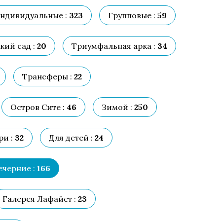
ндивидуальные :
323
Групповые :
59
ий сад :
20
Триумфальная арка :
34
Трансферы :
22
Остров Сите :
46
Зимой :
250
и :
32
Для детей :
24
ечерние :
166
Галерея Лафайет :
23