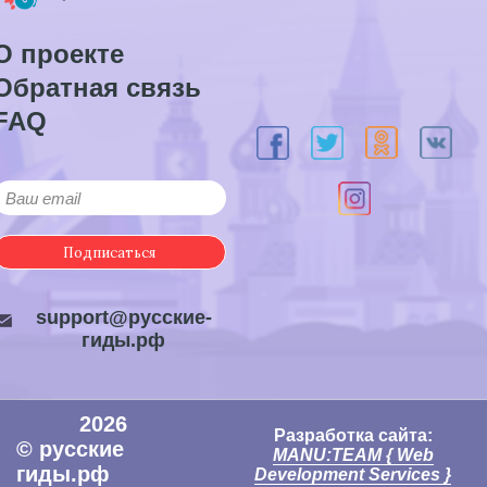
О проекте
Обратная связь
FAQ
Подписаться
support@русские-
гиды.рф
2026
Разработка сайта:
© русские
MANU:TEAM { Web
гиды.рф
Development Services }