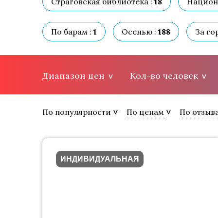
Страговская библиотека :
18
Национа
По барам :
1
Осенью :
188
За го
Диапазон цен
Кол-во человек
По популярности
По ценам
По отзыв
ИНДИВИДУАЛЬНАЯ