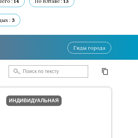
его :
14
По Влтаве :
13
ых :
3
Гиды
города
ИНДИВИДУАЛЬНАЯ