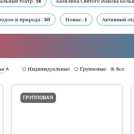
льный театр :
18
Базилика Святого Иакова Больш
родом и природа :
30
Новые :
1
Активный отд
Индивидуальные
Групповые
Все
ам
ГРУППОВАЯ