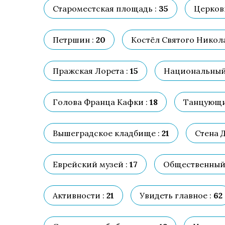
Староместская площадь :
35
Церков
Петршин :
20
Костёл Святого Никола
Пражская Лорета :
15
Национальный 
Голова Франца Кафки :
18
Танцующи
Вышеградское кладбище :
21
Стена 
Еврейский музей :
17
Общественный 
Активности :
21
Увидеть главное :
62