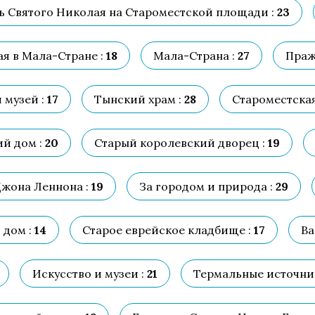
ь Святого Николая на Староместской площади :
23
я в Мала-Стране :
18
Мала-Страна :
27
Праж
музей :
17
Тынский храм :
28
Староместская
й дом :
20
Старый королевский дворец :
19
Джона Леннона :
19
За городом и природа :
29
дом :
14
Старое еврейское кладбище :
17
Ва
Искусство и музеи :
21
Термальные источник