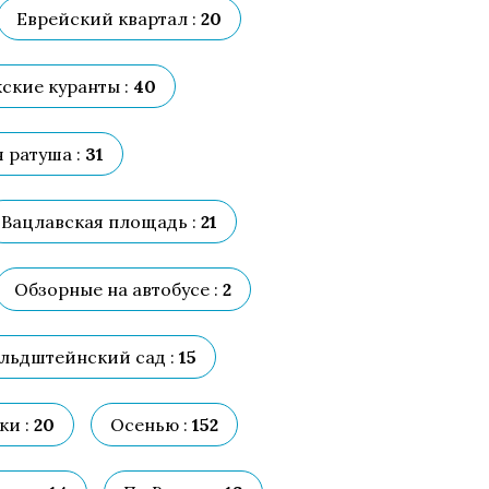
Еврейский квартал :
20
ские куранты :
40
 ратуша :
31
Вацлавская площадь :
21
Обзорные на автобусе :
2
льдштейнский сад :
15
и :
20
Осенью :
152