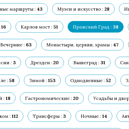
ные маршруты :
43
Музеи и искусство :
28
И
16
Карлов мост :
51
Пражский Град :
38
Вечерние :
63
Монастыри, церкви, храмы :
47
сии :
3
Дрезден :
20
Вышеград :
31
Сак
ле :
58
Зимой :
153
Однодневные :
52
З
 :
18
Гастрономические :
20
Усадьбы и двор
ом :
112
Трансферы :
3
Ночные :
14
Ав