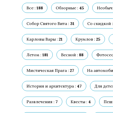
Все :
188
Обзорные :
45
Необыч
Собор Святого Вита :
31
Со скидкой :
Карловы Вары :
21
Крумлов :
25
Летом :
181
Весной :
88
Фотосес
Мистическая Прага :
27
На автомоби
История и архитектура :
47
Для детей
Развлечения :
7
Квесты :
4
Пешк