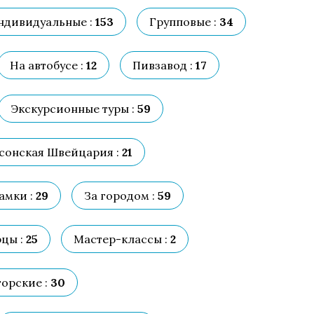
ндивидуальные :
153
Групповые :
34
На автобусе :
12
Пивзавод :
17
Экскурсионные туры :
59
сонская Швейцария :
21
амки :
29
За городом :
59
цы :
25
Мастер-классы :
2
торские :
30