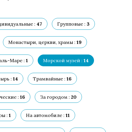
ивидуальные :
47
Групповые :
3
Монастыри, церкви, храмы :
19
аль-Маре :
1
Морской музей :
14
ырь :
14
Трамвайные :
16
ческие :
16
За городом :
20
ы :
1
На автомобиле :
11