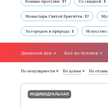
Конные прогулки :
17
Со скидкой :
1
Монастырь Святой Бригитты :
17
Муз
За городом и природа :
1
Искусство 
Диапазон цен
Кол-во человек
По популярности
По ценам
По отзыв
ИНДИВИДУАЛЬНАЯ