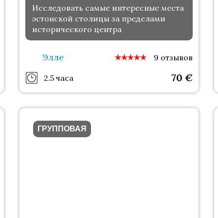
Исследовать самые интересные места
эстонской столицы за пределами
исторического центра
Элле
9 отзывов
70
€
2.5 часа
ГРУППОВАЯ