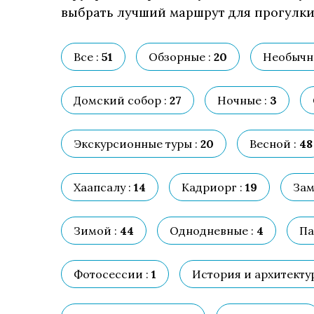
выбрать лучший маршрут для прогулки,
Все :
51
Обзорные :
20
Необычн
Домский собор :
27
Ночные :
3
Экскурсионные туры :
20
Весной :
48
Хаапсалу :
14
Кадриорг :
19
Зам
Зимой :
44
Однодневные :
4
Па
Фотосессии :
1
История и архитектур