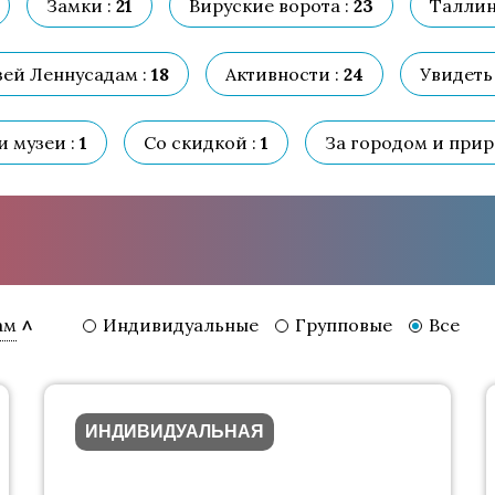
Замки :
21
Вируские ворота :
23
Таллин
ей Леннусадам :
18
Активности :
24
Увидеть 
и музеи :
1
Со скидкой :
1
За городом и прир
Индивидуальные
Групповые
Все
ам
ИНДИВИДУАЛЬНАЯ