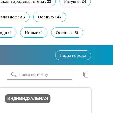
ская городская стена :
22
Ратуша :
24
главное :
33
Осенью :
47
ода :
1
Новые :
1
Осенью :
51
Гиды
города
ИНДИВИДУАЛЬНАЯ