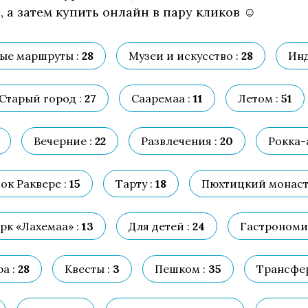
 а затем купить онлайн в пару кликов ☺
ые маршруты :
28
Музеи и искусство :
28
Инд
Старый город :
27
Сааремаа :
11
Летом :
51
Вечерние :
22
Развлечения :
20
Рокка-
ок Раквере :
15
Тарту :
18
Пюхтицкий монаст
рк «Лахемаа» :
13
Для детей :
24
Гастрономи
а :
28
Квесты :
3
Пешком :
35
Трансфер