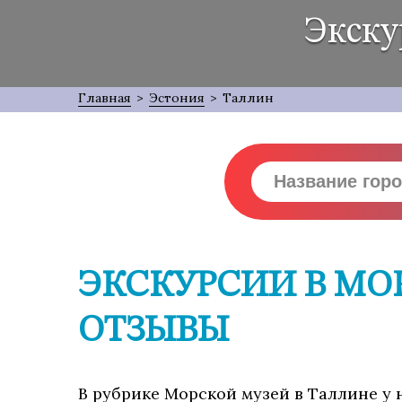
Экску
Главная
>
Эстония
>
Таллин
ЭКСКУРСИИ В МО
ОТЗЫВЫ
В рубрике Морской музей в Таллине у н