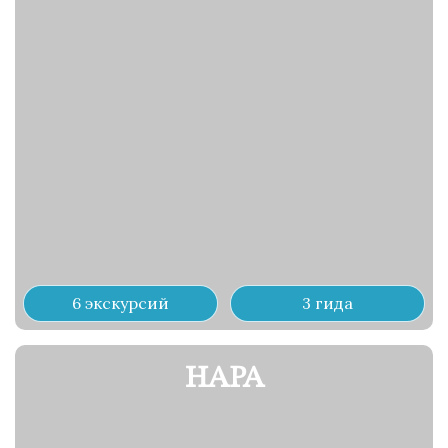
6 экскурсий
3 гида
НАРА