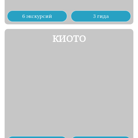
6 экскурсий
3 гида
КИОТО