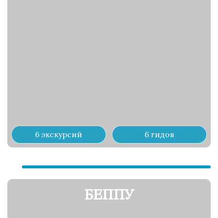
6 экскурсий
6 гидов
БЕППУ