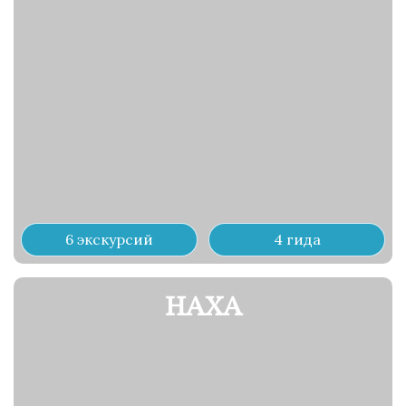
6 экскурсий
4 гида
НАХА