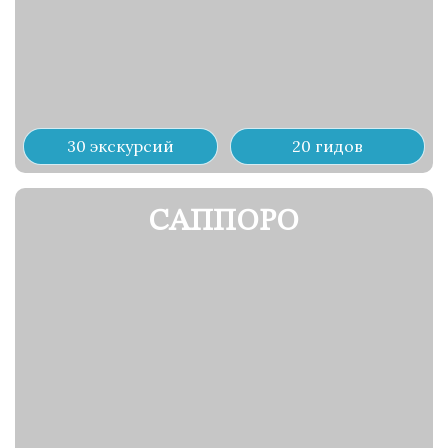
30 экскурсий
20 гидов
САППОРО