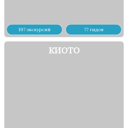
197 экскурсий
77 гидов
КИОТО