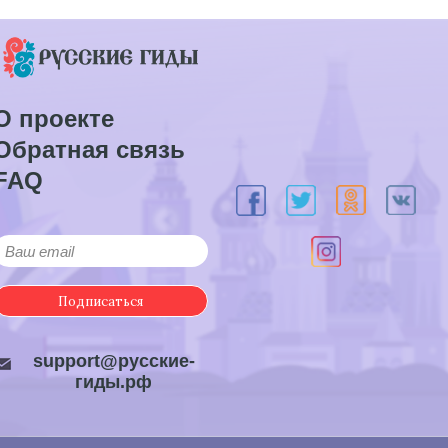
О проекте
Обратная связь
FAQ
Подписаться
support@русские-
гиды.рф