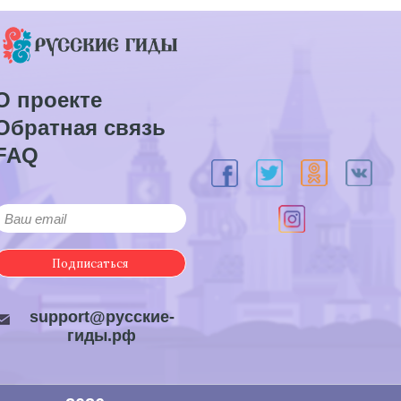
О проекте
Обратная связь
FAQ
Подписаться
support@русские-
гиды.рф