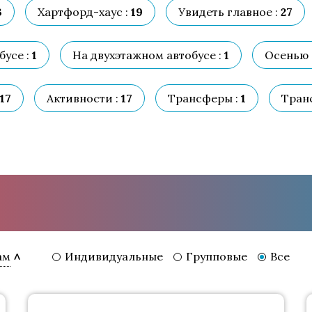
3
Хартфорд-хаус :
19
Увидеть главное :
27
усе :
1
На двухэтажном автобусе :
1
Осенью 
17
Активности :
17
Трансферы :
1
Тран
Индивидуальные
Групповые
Все
ам