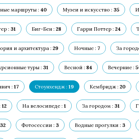
ные маршруты :
40
Музеи и искусство :
35
И
ер :
31
Биг-Бен :
28
Гарри Поттер :
24
Т
ория и архитектура :
29
Ночные :
7
За город
урсионные туры :
31
Весной :
84
Вечерние :
5
вич :
17
Стоунхендж :
19
Кембридж :
20
:
12
На велосипеде :
1
За городом :
31
Г
32
Фотосессии :
3
Водные прогулки :
3