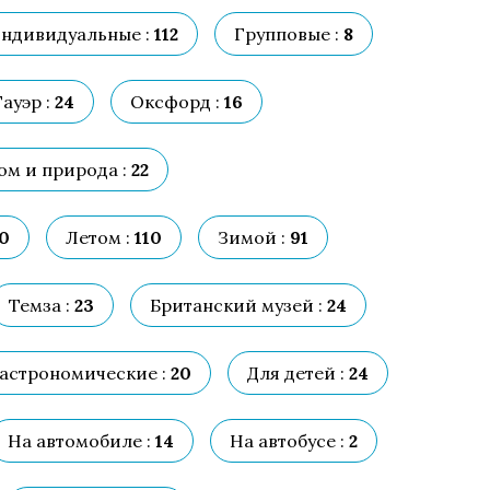
ндивидуальные :
112
Групповые :
8
ауэр :
24
Оксфорд :
16
ом и природа :
22
0
Летом :
110
Зимой :
91
Темза :
23
Британский музей :
24
астрономические :
20
Для детей :
24
На автомобиле :
14
На автобусе :
2