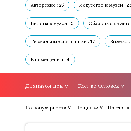
Авторские :
25
Искусство и музеи :
2
Билеты в музеи :
3
Обзорные на автоб
Термальные источники :
17
Билеты :
В помещении :
4
Диапазон цен
Кол-во человек
По популярности
По ценам
По отзыв