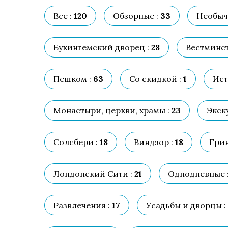
Все :
120
Обзорные :
33
Необыч
Букингемский дворец :
28
Вестминст
Пешком :
63
Со скидкой :
1
Ист
Монастыри, церкви, храмы :
23
Экск
Солсбери :
18
Виндзор :
18
Грин
Лондонский Сити :
21
Однодневные 
Развлечения :
17
Усадьбы и дворцы :