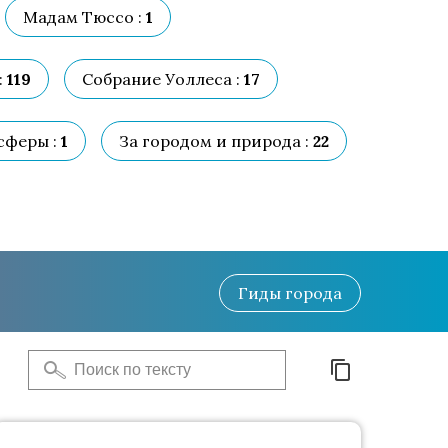
Мадам Тюссо :
1
:
119
Собрание Уоллеса :
17
сферы :
1
За городом и природа :
22
Гиды
города