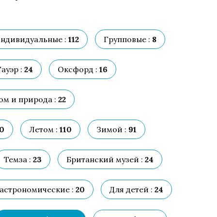
ндивидуальные :
112
Групповые :
8
ауэр :
24
Оксфорд :
16
ом и природа :
22
0
Летом :
110
Зимой :
91
Темза :
23
Британский музей :
24
астрономические :
20
Для детей :
24