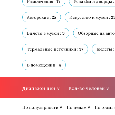
Развлечения :
17
Усадьбы и дворцы :
Авторские :
25
Искусство и музеи :
2
Билеты в музеи :
3
Обзорные на автоб
Термальные источники :
17
Билеты :
В помещении :
4
Диапазон цен
Кол-во человек
По популярности
По ценам
По отзыв