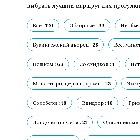
выбрать лучший маршрут для прогулки,
Все :
120
Обзорные :
33
Необыч
Букингемский дворец :
28
Вестминст
Пешком :
63
Со скидкой :
1
Ист
Монастыри, церкви, храмы :
23
Экск
Солсбери :
18
Виндзор :
18
Грин
Лондонский Сити :
21
Однодневные 