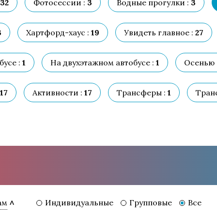
32
Фотосессии :
3
Водные прогулки :
3
3
Хартфорд-хаус :
19
Увидеть главное :
27
усе :
1
На двухэтажном автобусе :
1
Осенью 
17
Активности :
17
Трансферы :
1
Тран
Индивидуальные
Групповые
Все
ам