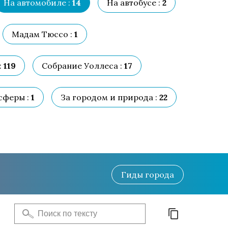
На автомобиле :
14
На автобусе :
2
Мадам Тюссо :
1
:
119
Собрание Уоллеса :
17
сферы :
1
За городом и природа :
22
Гиды
города