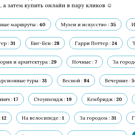
 а затем купить онлайн в пару кликов ☺
ные маршруты :
40
Музеи и искусство :
35
И
ер :
31
Биг-Бен :
28
Гарри Поттер :
24
Т
ория и архитектура :
29
Ночные :
7
За город
урсионные туры :
31
Весной :
84
Вечерние :
5
вич :
17
Стоунхендж :
19
Кембридж :
20
:
12
На велосипеде :
1
За городом :
31
Г