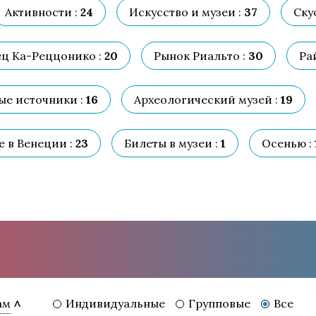
Активности :
24
Искусство и музеи :
37
Ску
ц Ка-Реццонико :
20
Рынок Риальто :
30
Ра
е источники :
16
Археологический музей :
19
 в Венеции :
23
Билеты в музеи :
1
Осенью :
Индивидуальные
Групповые
Все
ам