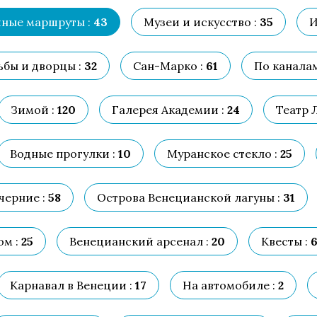
ные маршруты :
43
Музеи и искусство :
35
И
ьбы и дворцы :
32
Сан-Марко :
61
По каналам
Зимой :
120
Галерея Академии :
24
Театр 
Водные прогулки :
10
Муранское стекло :
25
черние :
58
Острова Венецианской лагуны :
31
ом :
25
Венецианский арсенал :
20
Квесты :
Карнавал в Венеции :
17
На автомобиле :
2