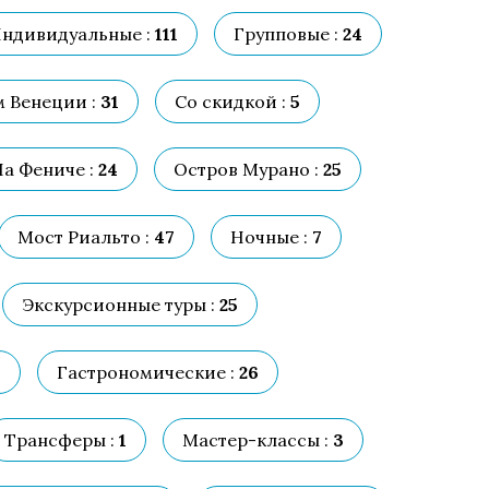
ндивидуальные :
111
Групповые :
24
 Венеции :
31
Со скидкой :
5
Ла Фениче :
24
Остров Мурано :
25
Мост Риальто :
47
Ночные :
7
Экскурсионные туры :
25
6
Гастрономические :
26
Трансферы :
1
Мастер-классы :
3