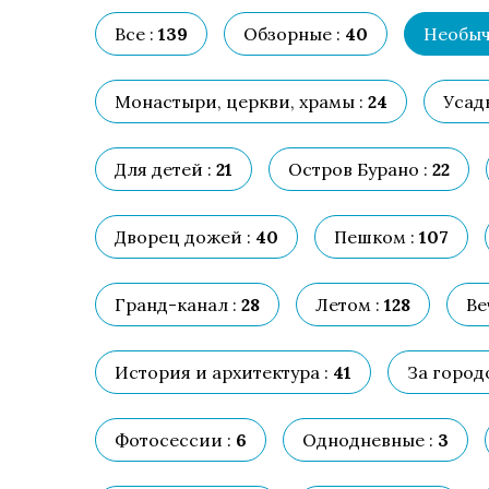
Все :
139
Обзорные :
40
Необыч
Монастыри, церкви, храмы :
24
Усад
Для детей :
21
Остров Бурано :
22
Дворец дожей :
40
Пешком :
107
Гранд-канал :
28
Летом :
128
Ве
История и архитектура :
41
За город
Фотосессии :
6
Однодневные :
3