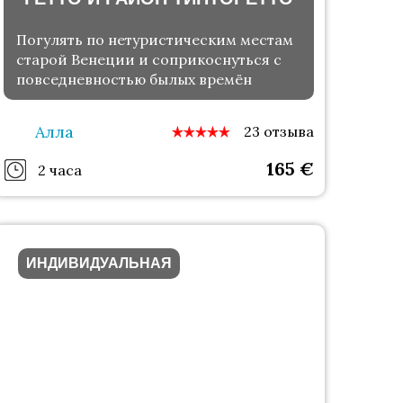
Погулять по нетуристическим местам
старой Венеции и соприкоснуться с
повседневностью былых времён
Алла
23 отзыва
165
€
2 часа
ИНДИВИДУАЛЬНАЯ