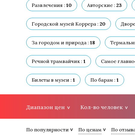
Развлечения :
10
Авторские :
23
Городской музей Коррера :
20
Дворе
За городом и природа :
18
Термальны
Речной трамвайчик :
1
Самое главное
Билеты в музеи :
1
По барам :
1
Диапазон цен
Кол-во человек
По популярности
По ценам
По отзыв