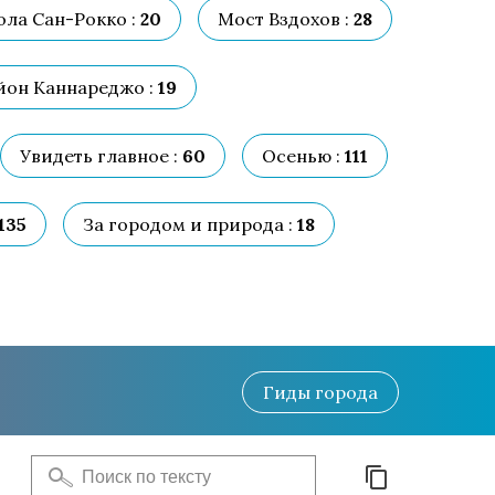
ола Сан-Рокко :
20
Мост Вздохов :
28
йон Каннареджо :
19
Увидеть главное :
60
Осенью :
111
135
За городом и природа :
18
Гиды
города