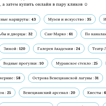
 а затем купить онлайн в пару кликов ☺
ные маршруты :
43
Музеи и искусство :
35
И
ьбы и дворцы :
32
Сан-Марко :
61
По каналам
Зимой :
120
Галерея Академии :
24
Театр 
Водные прогулки :
10
Муранское стекло :
25
черние :
58
Острова Венецианской лагуны :
31
ом :
25
Венецианский арсенал :
20
Квесты :