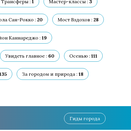
Трансферы :
1
Мастер-классы :
3
ола Сан-Рокко :
20
Мост Вздохов :
28
йон Каннареджо :
19
Увидеть главное :
60
Осенью :
111
135
За городом и природа :
18
Гиды
города