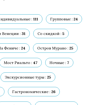
ндивидуальные :
111
Групповые :
24
 Венеции :
31
Со скидкой :
5
Ла Фениче :
24
Остров Мурано :
25
Мост Риальто :
47
Ночные :
7
Экскурсионные туры :
25
6
Гастрономические :
26