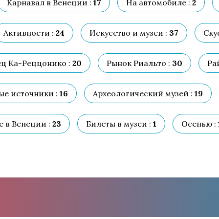
Карнавал в Венеции :
17
На автомобиле :
2
Активности :
24
Искусство и музеи :
37
Ску
ц Ка-Реццонико :
20
Рынок Риальто :
30
Ра
е источники :
16
Археологический музей :
19
 в Венеции :
23
Билеты в музеи :
1
Осенью :