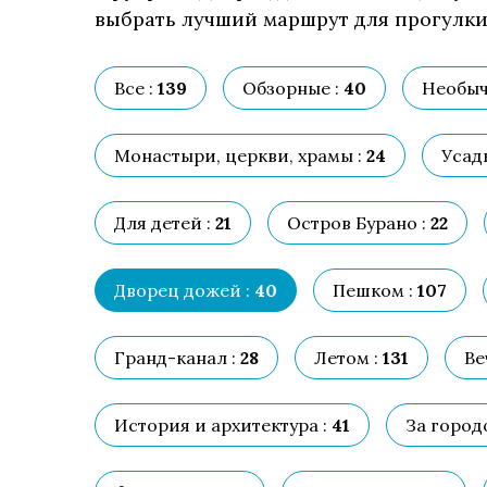
выбрать лучший маршрут для прогулки,
Все :
139
Обзорные :
40
Необыч
Монастыри, церкви, храмы :
24
Усад
Для детей :
21
Остров Бурано :
22
Дворец дожей :
40
Пешком :
107
Гранд-канал :
28
Летом :
131
Ве
История и архитектура :
41
За город