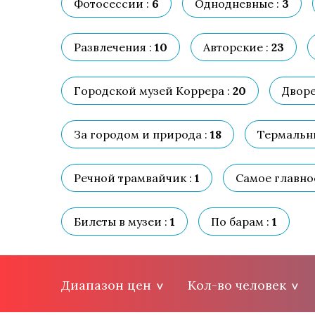
Фотосессии :
6
Однодневные :
3
Развлечения :
10
Авторские :
23
Городской музей Коррера :
20
Дворе
За городом и природа :
18
Термальны
Речной трамвайчик :
1
Самое главное
Билеты в музеи :
1
По барам :
1
Диапазон цен
Кол-во человек