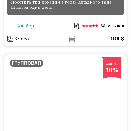
Посетить три локации в горах Западного Тянь-
Шаня за один день
Альберт
68 отзывов
109
$
8 часов
ГРУППОВАЯ
10%