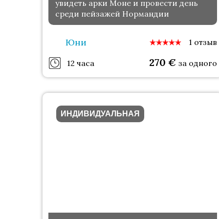
увидеть арки Моне и провести день
среди пейзажей Нормандии
Юни
1 отзыв
270
€
12 часа
за одного
ИНДИВИДУАЛЬНАЯ