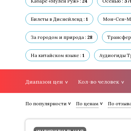
Кабаре «Мулен Руж» :
24
Осенью :
37
Билеты в Диснейленд :
1
Мон-Сен-М
За городом и природа :
28
Трансферы
На китайском языке :
1
Аудиогиды Тр
Диапазон цен
Кол-во человек
По популярности
По ценам
По отзыв