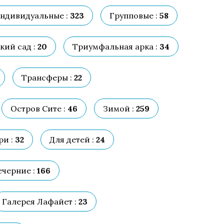
ндивидуальные :
323
Групповые :
58
ий сад :
20
Триумфальная арка :
34
Трансферы :
22
Остров Сите :
46
Зимой :
259
и :
32
Для детей :
24
ечерние :
166
Галерея Лафайет :
23