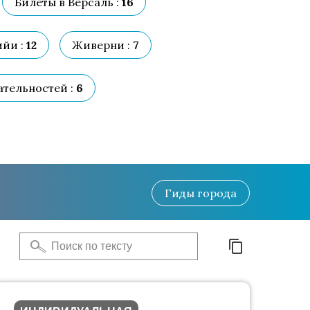
Билеты в Версаль :
16
йи :
12
Живерни :
7
тельностей :
6
Гиды
города