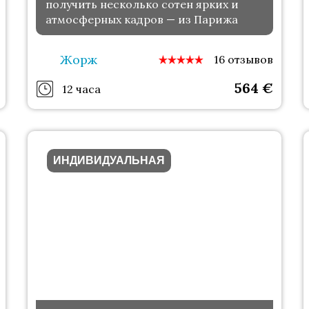
получить несколько сотен ярких и
атмосферных кадров — из Парижа
Жорж
16 отзывов
564
€
12 часа
ИНДИВИДУАЛЬНАЯ