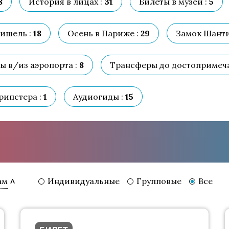
8
История в лицах :
31
Билеты в музеи :
5
ишель :
18
Осень в Париже :
29
Замок Шанти
 в/из аэропорта :
8
Трансферы до достопримеча
ипстера :
1
Аудиогиды :
15
Индивидуальные
Групповые
Все
ам