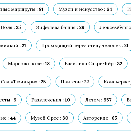
ные маршруты :
81
Музеи и искусство :
64
И
Поля :
25
Эйфелева башня :
29
Люксембургск
скидкой :
21
Проходящий через стену человек :
21
Марсово поле :
18
Базилика Сакре-Кёр :
32
Сад «Тюильри» :
25
Пантеон :
22
Консьержер
есты :
5
Развлечения :
10
Летом :
357
В
ые :
44
Музей Орсе :
30
Авторские :
65