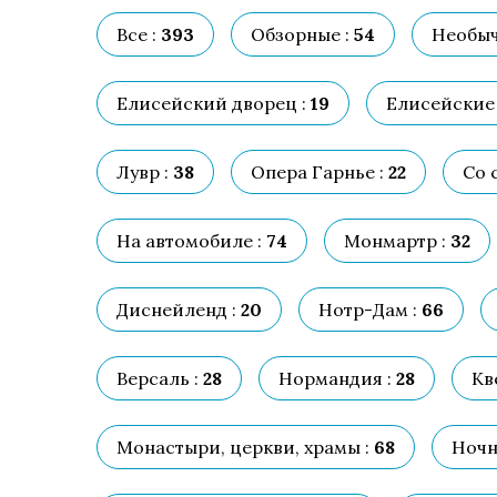
Все :
393
Обзорные :
54
Необыч
Елисейский дворец :
19
Елисейские 
Лувр :
38
Опера Гарнье :
22
Со 
На автомобиле :
74
Монмартр :
32
Диснейленд :
20
Нотр-Дам :
66
Версаль :
28
Нормандия :
28
Кв
Монастыри, церкви, храмы :
68
Ночн