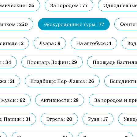
мические :
35
За городом :
77
Однодневные
ешком :
250
Экскурсионные туры :
77
Фонтен
сипеде :
2
Луара :
9
На автобусе :
1
Вод
 :
34
Площадь Дофин :
29
Площадь Бастили
жа :
21
Кладбище Пер-Лашез :
26
Бенедиктин
 музеи :
62
Активности :
28
За городом и при
, Париж! :
31
Этрета :
20
Руан :
17
Увиде