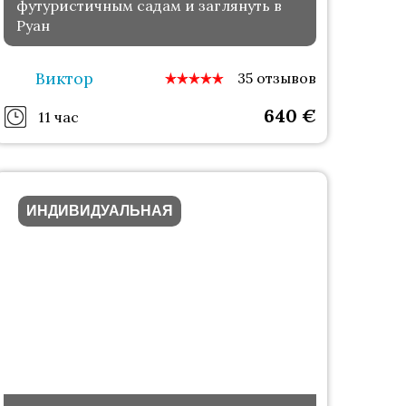
футуристичным садам и заглянуть в
Руан
Виктор
35 отзывов
640
€
11 час
ИНДИВИДУАЛЬНАЯ