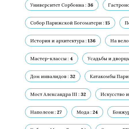
Университет Сорбонна :
36
Гастроно
Собор Парижской Богоматери :
15
П
История и архитектура :
136
На вело
Мастер-классы :
4
Усадьбы и дворцы
Дом инвалидов :
32
Катакомбы Пари
Мост Александра III :
32
Искусство и
Наполеон :
27
Мода :
24
Бонжур