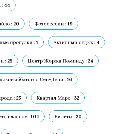
 :
44
бло :
20
Фотосессии :
19
ные прогулки :
1
Активный отдых :
4
и :
25
Центр Жоржа Помпиду :
24
ское аббатство Сен-Дени :
16
рода :
25
Квартал Маре :
32
ть главное :
104
Билеты :
20