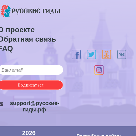
О проекте
Обратная связь
FAQ
Подписаться
support@русские-
гиды.рф
2026