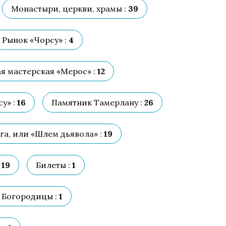
Монастыри, церкви, храмы :
39
Рынок «Чорсу» :
4
я мастерская «Мерос» :
12
у» :
16
Памятник Тамерлану :
26
а, или «Шлем дьявола» :
19
19
Билеты :
1
 Богородицы :
1