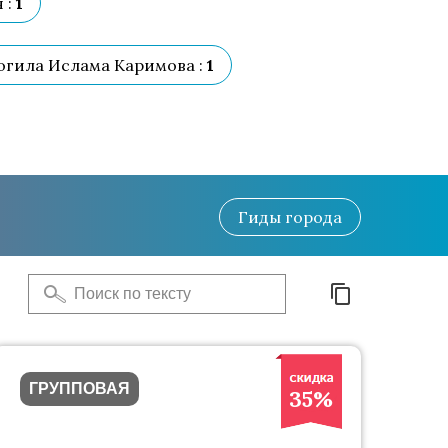
 :
1
гила Ислама Каримова :
1
Гиды
города
ГРУППОВАЯ
35%