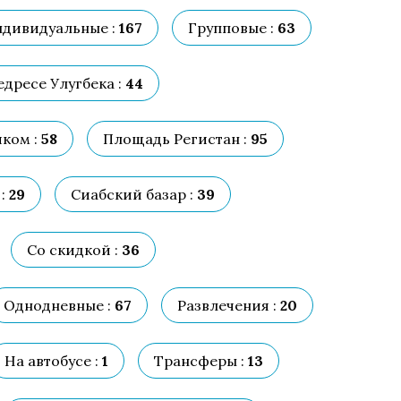
дивидуальные :
167
Групповые :
63
дресе Улугбека :
44
ком :
58
Площадь Регистан :
95
:
29
Сиабский базар :
39
Со скидкой :
36
Однодневные :
67
Развлечения :
20
На автобусе :
1
Трансферы :
13