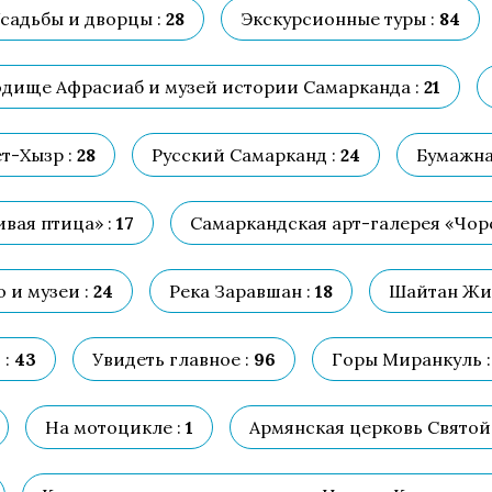
садьбы и дворцы :
28
Экскурсионные туры :
84
дище Афрасиаб и музей истории Самарканда :
21
т-Хызр :
28
Русский Самарканд :
24
Бумажна
вая птица» :
17
Самаркандская арт-галерея «Чорс
 и музеи :
24
Река Заравшан :
18
Шайтан Жиг
 :
43
Увидеть главное :
96
Горы Миранкуль :
На мотоцикле :
1
Армянская церковь Святой