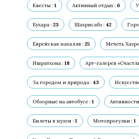
Квесты :
1
Активный отдых :
6
У
Бухара :
23
Шахрисабз :
42
Горо
Еврейская махалля :
25
Мечеть Хазре
Ишратхона :
18
Арт-галерея «Счастли
За городом и природа :
43
Искусство
Обзорные на автобусе :
1
Активности
Билеты в музеи :
1
Мотопрогулки :
1