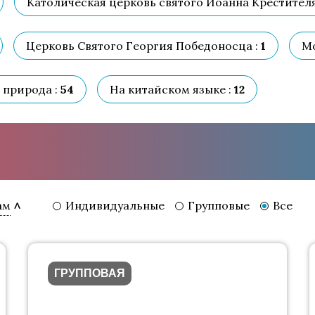
Католическая церковь святого Иоанна Крестителя
Церковь Святого Георгия Победоносца :
1
Мо
 природа :
54
На китайском языке :
12
Индивидуальные
Групповые
Все
ам
ГРУППОВАЯ