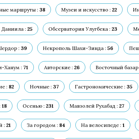
ные маршруты :
38
Музеи и искусство :
22
Ин
 Даниила :
25
Обсерватория Улугбека :
23
Ме
ердор :
39
Некрополь Шахи-Зинда :
56
Пеш
-Ханум :
71
Авторские :
26
Восточный базар 
е :
82
Ночные :
37
Гастрономические :
35
:
18
Осенью :
231
Мавзолей Рухабад :
27
 :
21
За городом :
84
На велосипеде :
1