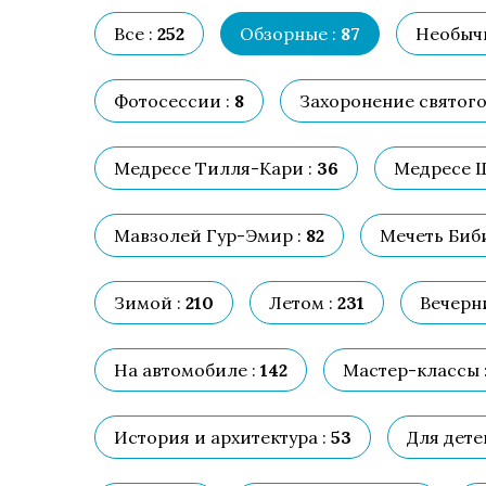
Все :
252
Обзорные :
87
Необыч
Фотосессии :
8
Захоронение святого
Медресе Тилля-Кари :
36
Медресе Ш
Мавзолей Гур-Эмир :
82
Мечеть Биби
Зимой :
210
Летом :
231
Вечерни
На автомобиле :
142
Мастер-классы 
История и архитектура :
53
Для детей