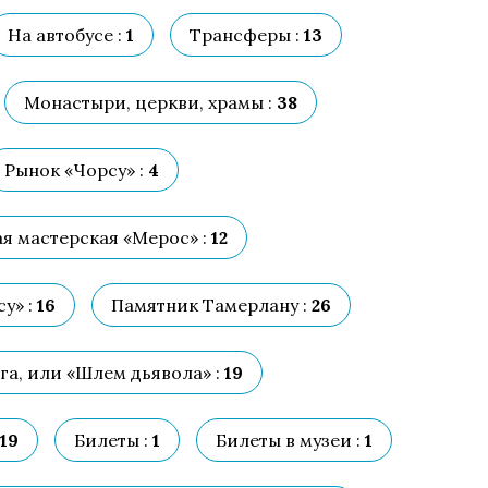
На автобусе :
1
Трансферы :
13
Монастыри, церкви, храмы :
38
Рынок «Чорсу» :
4
я мастерская «Мерос» :
12
у» :
16
Памятник Тамерлану :
26
а, или «Шлем дьявола» :
19
19
Билеты :
1
Билеты в музеи :
1