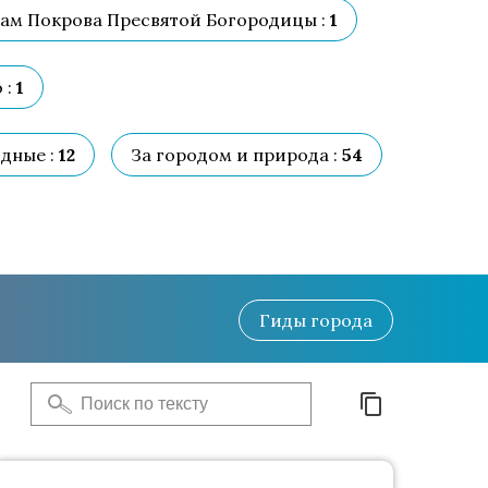
ам Покрова Пресвятой Богородицы :
1
 :
1
дные :
12
За городом и природа :
54
Гиды
города