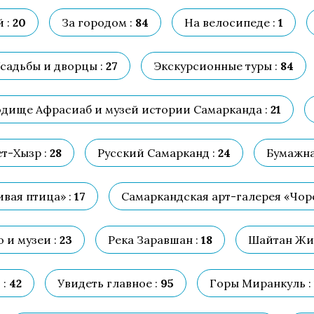
 :
20
За городом :
84
На велосипеде :
1
садьбы и дворцы :
27
Экскурсионные туры :
84
дище Афрасиаб и музей истории Самарканда :
21
т-Хызр :
28
Русский Самарканд :
24
Бумажна
вая птица» :
17
Самаркандская арт-галерея «Чорс
 и музеи :
23
Река Заравшан :
18
Шайтан Жиг
 :
42
Увидеть главное :
95
Горы Миранкуль :