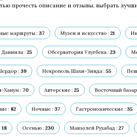
стью прочесть описание и отзывы, выбрать лучши
ные маршруты :
37
Музеи и искусство :
21
Ин
 Даниила :
25
Обсерватория Улугбека :
23
Ме
ердор :
39
Некрополь Шахи-Зинда :
55
Пеш
-Ханум :
70
Авторские :
25
Восточный базар 
ие :
82
Ночные :
37
Гастрономические :
35
:
18
Осенью :
230
Мавзолей Рухабад :
27