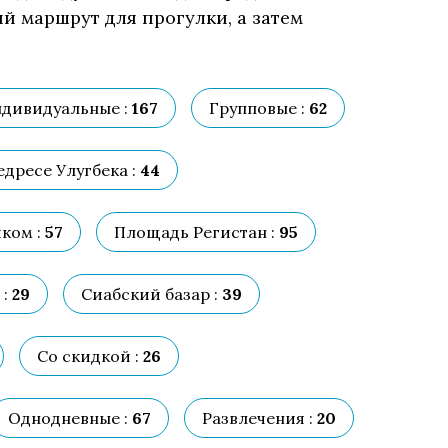
й маршрут для прогулки, а затем
дивидуальные :
167
Групповые :
62
дресе Улугбека :
44
ком :
57
Площадь Регистан :
95
:
29
Сиабский базар :
39
Со скидкой :
26
Однодневные :
67
Развлечения :
20