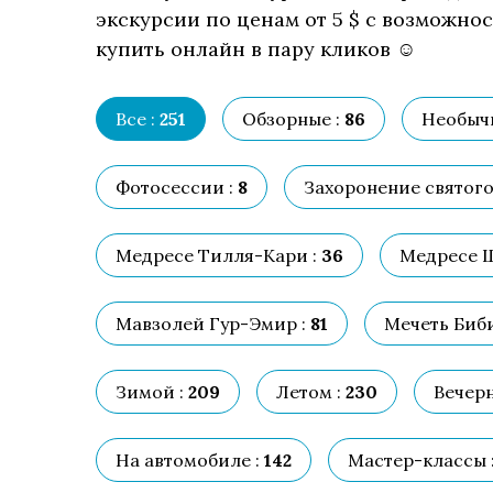
экскурсии по ценам от 5 $ с возможно
купить онлайн в пару кликов ☺
Все :
251
Обзорные :
86
Необыч
Фотосессии :
8
Захоронение святого
Медресе Тилля-Кари :
36
Медресе Ш
Мавзолей Гур-Эмир :
81
Мечеть Биби
Зимой :
209
Летом :
230
Вечерн
На автомобиле :
142
Мастер-классы 