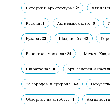
История и архитектура :
52
Для детей
Квесты :
1
Активный отдых :
6
У
Бухара :
23
Шахрисабз :
42
Горо
Еврейская махалля :
24
Мечеть Хазре
Ишратхона :
18
Арт-галерея «Счастли
За городом и природа :
43
Искусство
Обзорные на автобусе :
1
Активности